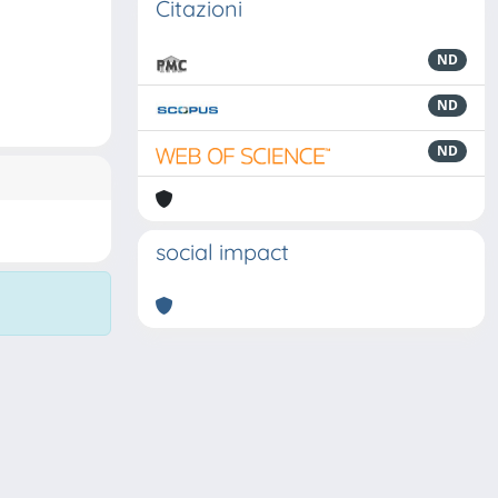
Citazioni
ND
ND
ND
social impact