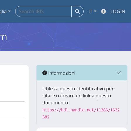
glia
IT
LOGIN
em
Informazioni
Utilizza questo identificativo per
citare o creare un link a questo
documento:
https://hdl.handle.net/11386/1632
682