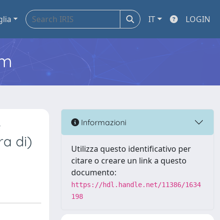
glia
IT
LOGIN
em
e
Informazioni
ra di)
Utilizza questo identificativo per
citare o creare un link a questo
documento:
https://hdl.handle.net/11386/1634
198