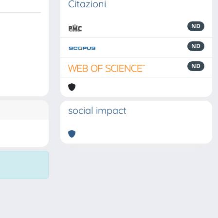
Citazioni
ND
ND
ND
social impact