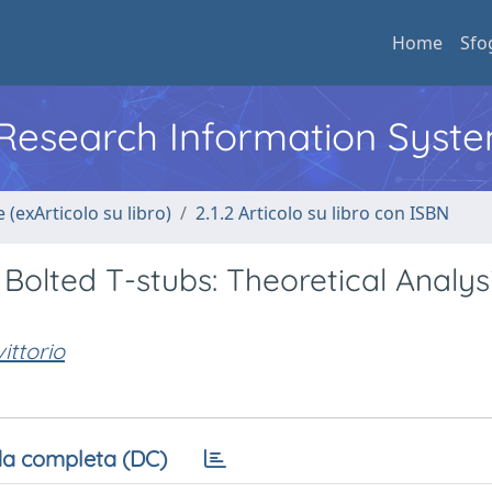
Home
Sfo
l Research Information Syst
 (exArticolo su libro)
2.1.2 Articolo su libro con ISBN
Bolted T-stubs: Theoretical Analys
ittorio
a completa (DC)