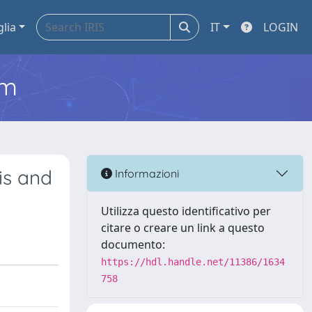
glia
IT
LOGIN
em
is and
Informazioni
Utilizza questo identificativo per
citare o creare un link a questo
documento:
https://hdl.handle.net/11386/1634
758