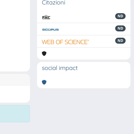
Citazioni
ND
ND
ND
social impact