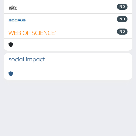
ND
ND
ND
social impact
Powered by
IRIS
-
about IRIS
-
Utilizzo dei cookie
-
Privacy
Copyright © 2026