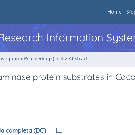
Home
Sfo
l Research Information Syst
convegno(ex Proceedings)
4.2 Abstract
utaminase protein substrates in Cac
a completa (DC)