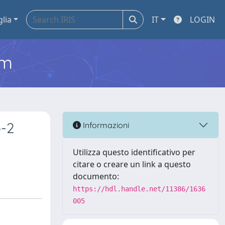
glia
IT
LOGIN
em
o-2
Informazioni
Utilizza questo identificativo per
citare o creare un link a questo
documento:
https://hdl.handle.net/11386/1636
005