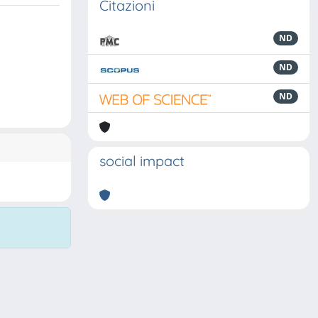
Citazioni
ND
ND
ND
social impact