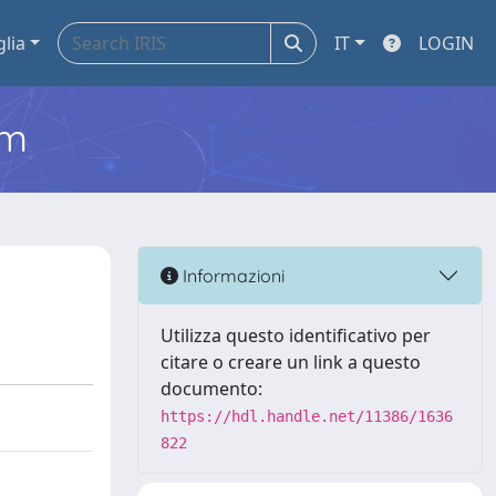
glia
IT
LOGIN
em
Informazioni
Utilizza questo identificativo per
citare o creare un link a questo
documento:
https://hdl.handle.net/11386/1636
822