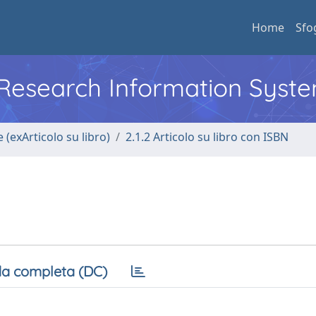
Home
Sfo
l Research Information Syst
 (exArticolo su libro)
2.1.2 Articolo su libro con ISBN
a completa (DC)