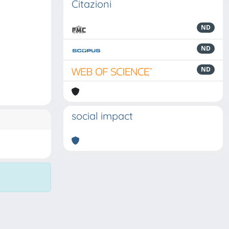
Citazioni
ND
ND
ND
social impact