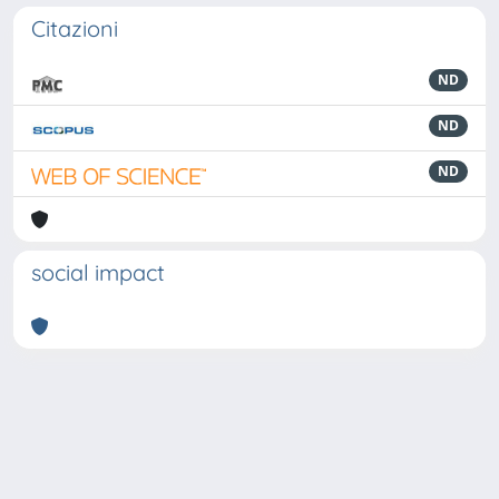
Citazioni
ND
ND
ND
social impact