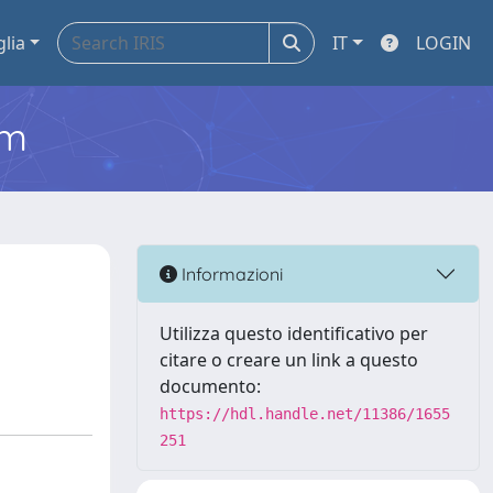
glia
IT
LOGIN
em
Informazioni
Utilizza questo identificativo per
citare o creare un link a questo
documento:
https://hdl.handle.net/11386/1655
251