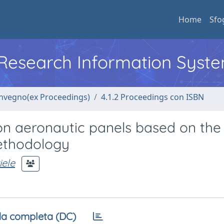
Home
Sfo
l Research Information Syst
convegno(ex Proceedings)
4.1.2 Proceedings con ISBN
on aeronautic panels based on the
ethodology
iele
a completa (DC)