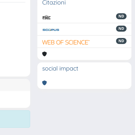
Citazioni
ND
ND
ND
social impact