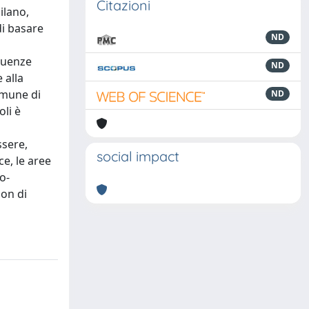
Citazioni
ilano,
di basare
ND
guenze
ND
 alla
comune di
ND
li è
ssere,
social impact
ce, le aree
o-
ion di