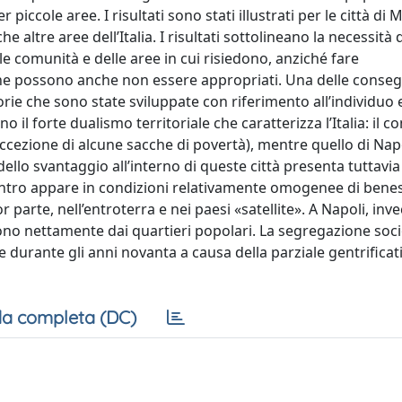
iccole aree. I risultati sono stati illustrati per le città di M
altre aree dell’Italia. I risultati sottolineano la necessità 
elle comunità e delle aree in cui risiedono, anziché fare
che possono anche non essere appropriati. Una delle conse
teorie che sono state sviluppate con riferimento all’individuo e
 il forte dualismo territoriale che caratterizza l’Italia: il 
cezione di alcune sacche di povertà), mentre quello di Napo
dello svantaggio all’interno di queste città presenta tuttavia
 centro appare in condizioni relativamente omogenee di bene
arte, nell’entroterra e nei paesi «satellite». A Napoli, inve
guono nettamente dai quartieri popolari. La segregazione soci
te durante gli anni novanta a causa della parziale gentrificat
a completa (DC)