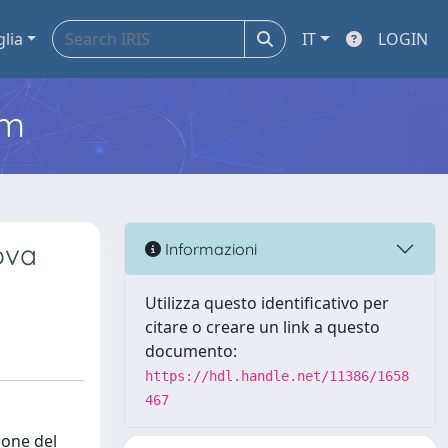
glia
IT
LOGIN
em
uova
Informazioni
Utilizza questo identificativo per
citare o creare un link a questo
documento:
https://hdl.handle.net/11386/1658
467
ione del