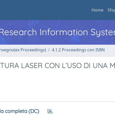
Home
Sfo
l Research Information Syst
convegno(ex Proceedings)
4.1.2 Proceedings con ISBN
ATURA LASER CON L’USO DI UNA 
a completa (DC)