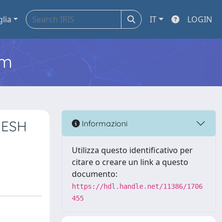
glia
IT
LOGIN
em
MESH
Informazioni
Utilizza questo identificativo per
citare o creare un link a questo
documento:
https://hdl.handle.net/11386/1706
455