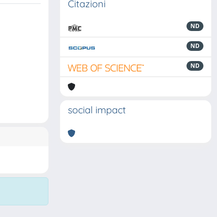
Citazioni
ND
ND
ND
social impact