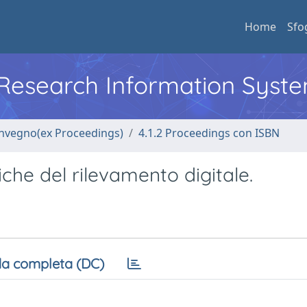
Home
Sfo
l Research Information Syst
convegno(ex Proceedings)
4.1.2 Proceedings con ISBN
iche del rilevamento digitale.
a completa (DC)