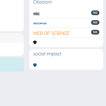
Citazioni
ND
ND
ND
social impact