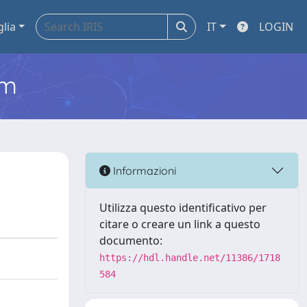
glia
IT
LOGIN
em
Informazioni
Utilizza questo identificativo per
citare o creare un link a questo
documento:
https://hdl.handle.net/11386/1718
584