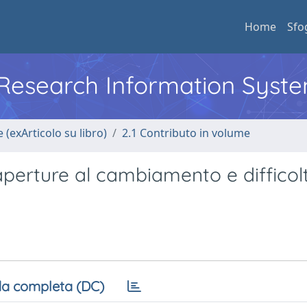
Home
Sfo
l Research Information Syst
 (exArticolo su libro)
2.1 Contributo in volume
 aperture al cambiamento e difficol
a completa (DC)