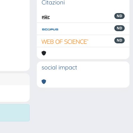
Citazioni
ND
ND
ND
social impact