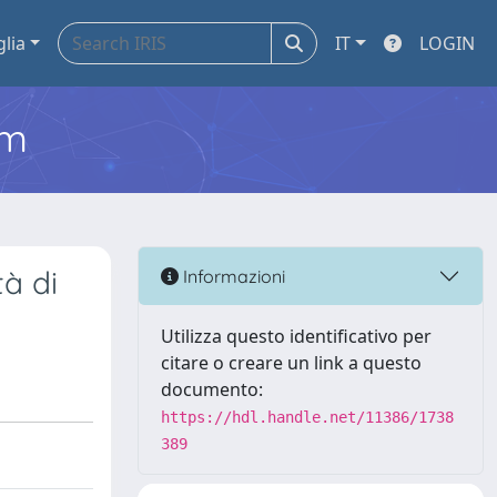
glia
IT
LOGIN
em
tà di
Informazioni
Utilizza questo identificativo per
citare o creare un link a questo
documento:
https://hdl.handle.net/11386/1738
389