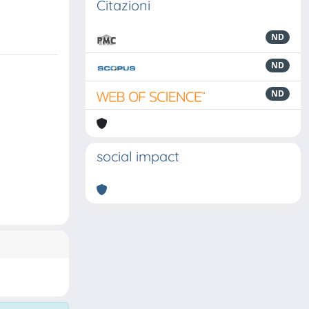
Citazioni
ND
ND
ND
social impact