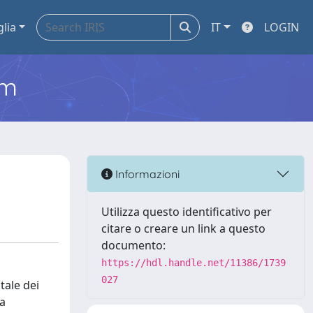
glia
IT
LOGIN
em
Informazioni
Utilizza questo identificativo per
citare o creare un link a questo
documento:
https://hdl.handle.net/11386/1739
027
tale dei
la