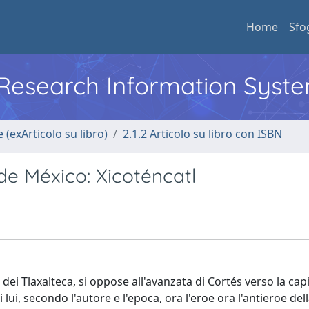
Home
Sfo
l Research Information Syst
 (exArticolo su libro)
2.1.2 Articolo su libro con ISBN
 de México: Xicoténcatl
ei Tlaxalteca, si oppose all'avanzata di Cortés verso la capi
 lui, secondo l'autore e l'epoca, ora l'eroe ora l'antieroe del