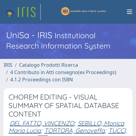
UniSa - IRIS
Institutional
Research Information System
IRIS
Catalogo Prodotti Ricerca
4 Contributo in Atti convegno(ex Proceedings)
4.1.2 Proceedings con ISBN
CHOREM EDITING - VISUAL
SUMMARY OF SPATIAL DATABASE
CONTENT
DEL FATTO, VINCENZO
;
SEBILLO, Monica
Maria Lucia
;
TORTORA, Genoveffa
;
TUCCI,