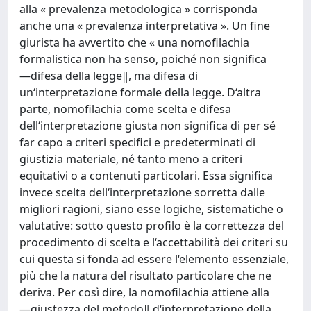
alla « prevalenza metodologica » corrisponda
anche una « prevalenza interpretativa ». Un fine
giurista ha avvertito che « una nomofilachia
formalistica non ha senso, poiché non significa
―difesa della legge‖, ma difesa di
un‘interpretazione formale della legge. D‘altra
parte, nomofilachia come scelta e difesa
dell‘interpretazione giusta non significa di per sé
far capo a criteri specifici e predeterminati di
giustizia materiale, né tanto meno a criteri
equitativi o a contenuti particolari. Essa significa
invece scelta dell‘interpretazione sorretta dalle
migliori ragioni, siano esse logiche, sistematiche o
valutative: sotto questo profilo è la correttezza del
procedimento di scelta e l‘accettabilità dei criteri su
cui questa si fonda ad essere l‘elemento essenziale,
più che la natura del risultato particolare che ne
deriva. Per così dire, la nomofilachia attiene alla
―giustezza del metodo‖ d‘interpretazione della