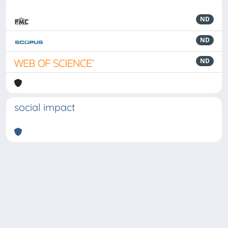
ND
ND
ND
social impact
Powered by
IRIS
-
about IRIS
-