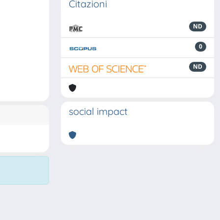
Citazioni
ND
0
ND
social impact