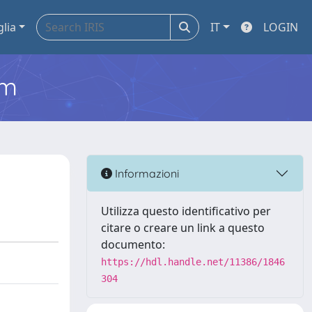
glia
IT
LOGIN
em
Informazioni
Utilizza questo identificativo per
citare o creare un link a questo
documento:
https://hdl.handle.net/11386/1846
304