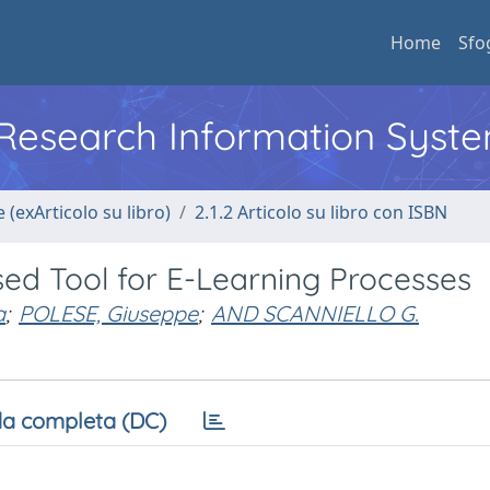
Home
Sfo
l Research Information Syst
 (exArticolo su libro)
2.1.2 Articolo su libro con ISBN
d Tool for E-Learning Processes
a
;
POLESE, Giuseppe
;
AND SCANNIELLO G.
a completa (DC)