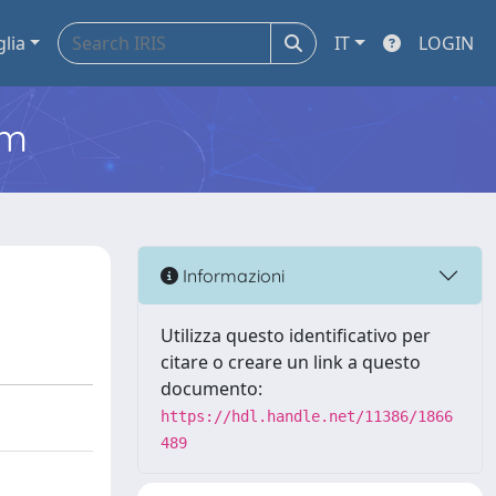
glia
IT
LOGIN
em
Informazioni
Utilizza questo identificativo per
citare o creare un link a questo
documento:
https://hdl.handle.net/11386/1866
489