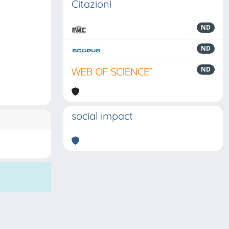
Citazioni
ND
ND
ND
social impact