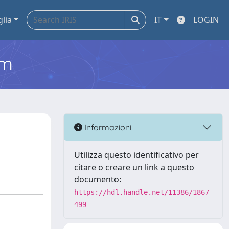
glia
IT
LOGIN
em
Informazioni
Utilizza questo identificativo per
citare o creare un link a questo
documento:
https://hdl.handle.net/11386/1867
499