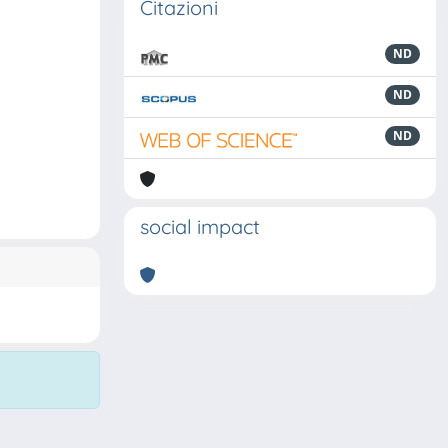
Citazioni
ND
ND
ND
social impact