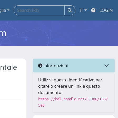
glia
IT
LOGIN
em
entale
Informazioni
Utilizza questo identificativo per
citare o creare un link a questo
documento:
https://hdl.handle.net/11386/1867
508