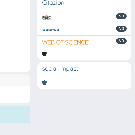
Citazioni
ND
ND
ND
social impact