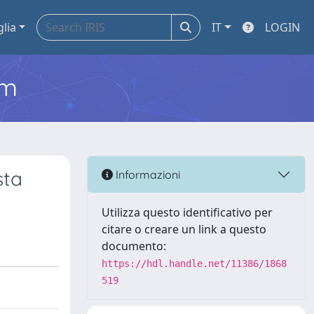
glia
IT
LOGIN
em
sta
Informazioni
Utilizza questo identificativo per
citare o creare un link a questo
documento:
https://hdl.handle.net/11386/1868
519