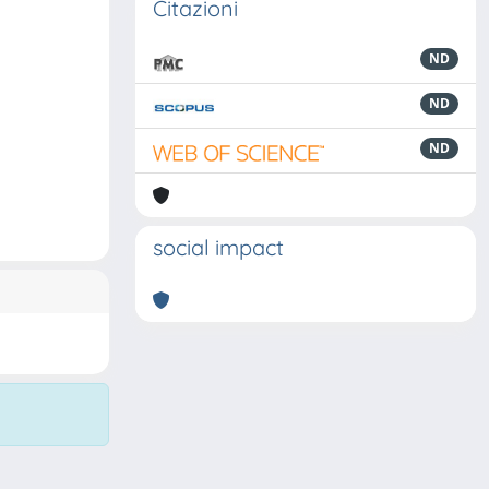
Citazioni
ND
ND
ND
social impact