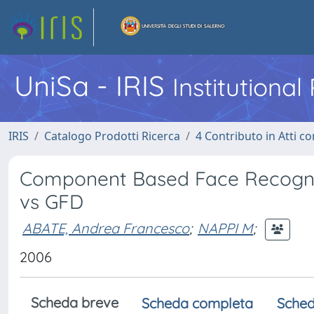
UniSa - IRIS
Institutiona
IRIS
Catalogo Prodotti Ricerca
4 Contributo in Atti 
Component Based Face Recognit
vs GFD
ABATE, Andrea Francesco
;
NAPPI M
;
2006
Scheda breve
Scheda completa
Sched