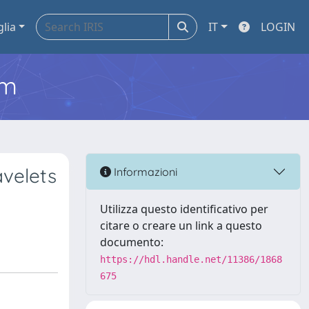
glia
IT
LOGIN
em
velets
Informazioni
Utilizza questo identificativo per
citare o creare un link a questo
documento:
https://hdl.handle.net/11386/1868
675