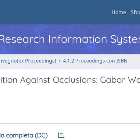
Home
Sfo
l Research Information Syst
convegno(ex Proceedings)
4.1.2 Proceedings con ISBN
ion Against Occlusions: Gabor Wa
a completa (DC)