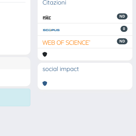
Citazioni
ND
0
ND
social impact