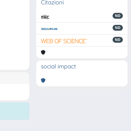
Citazioni
ND
ND
ND
social impact