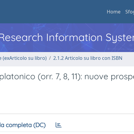
Home
Sfo
l Research Information Syst
 (exArticolo su libro)
2.1.2 Articolo su libro con ISBN
atonico (orr. 7, 8, 11): nuove prosp
a completa (DC)