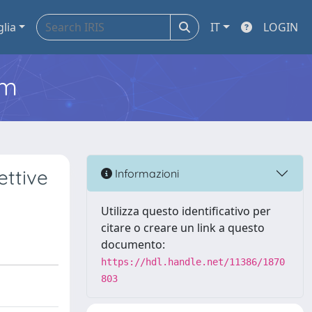
glia
IT
LOGIN
em
ettive
Informazioni
Utilizza questo identificativo per
citare o creare un link a questo
documento:
https://hdl.handle.net/11386/1870
803