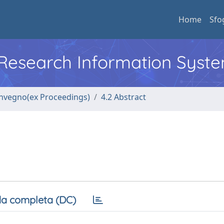
Home
Sfo
l Research Information Syst
convegno(ex Proceedings)
4.2 Abstract
a completa (DC)