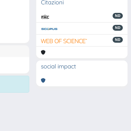
Citazioni
ND
ND
ND
social impact