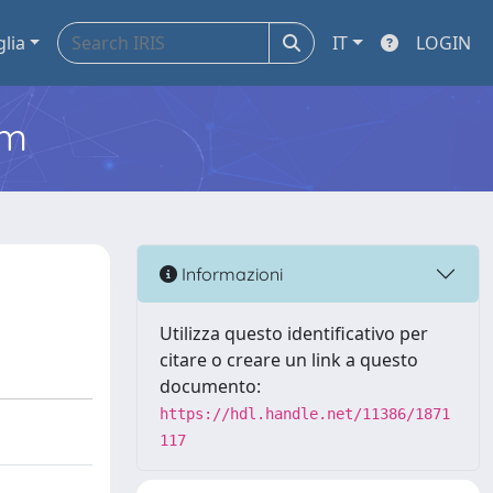
glia
IT
LOGIN
em
Informazioni
Utilizza questo identificativo per
citare o creare un link a questo
documento:
https://hdl.handle.net/11386/1871
117