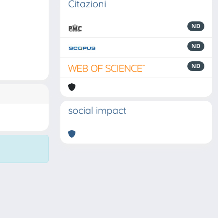
Citazioni
ND
ND
ND
social impact