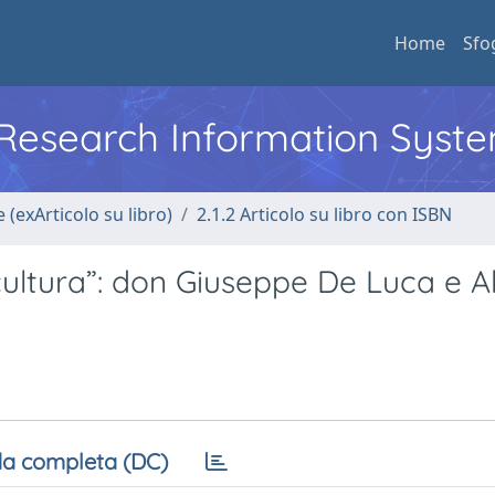
Home
Sfo
l Research Information Syst
 (exArticolo su libro)
2.1.2 Articolo su libro con ISBN
 cultura”: don Giuseppe De Luca e A
a completa (DC)