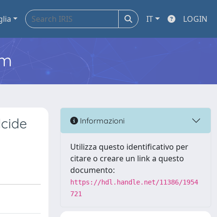
glia
IT
LOGIN
em
lcide
Informazioni
Utilizza questo identificativo per
citare o creare un link a questo
documento:
https://hdl.handle.net/11386/1954
721