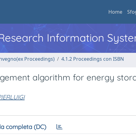
Home
Sfo
l Research Information Syst
convegno(ex Proceedings)
4.1.2 Proceedings con ISBN
gement algorithm for energy stor
PIERLUIGI
a completa (DC)