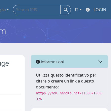
glia
IT
LOGIN
em
age
Informazioni
Utilizza questo identificativo per
citare o creare un link a questo
documento:
https://hdl.handle.net/11386/1959
326