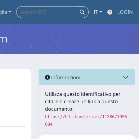
glia
IT
LOGIN
em
Informazioni
Utilizza questo identificativo per
citare o creare un link a questo
documento:
https://hdl.handle.net/11386/1996
084