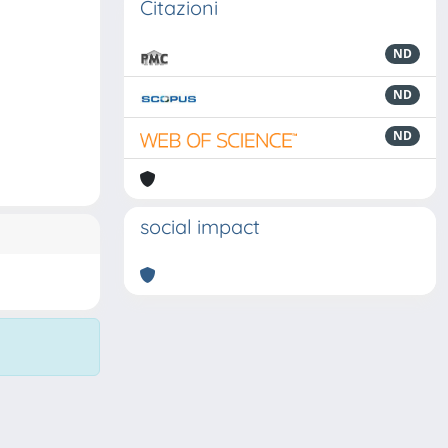
Citazioni
ND
ND
ND
social impact