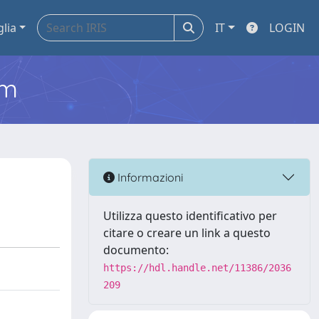
glia
IT
LOGIN
em
Informazioni
Utilizza questo identificativo per
citare o creare un link a questo
documento:
https://hdl.handle.net/11386/2036
209