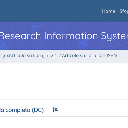
Home
Sfo
l Research Information Syst
 (exArticolo su libro)
2.1.2 Articolo su libro con ISBN
a completa (DC)