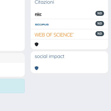
Citazioni
ND
ND
ND
social impact