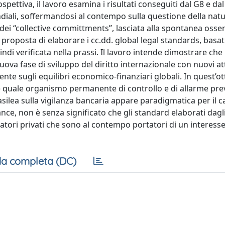
pettiva, il lavoro esamina i risultati conseguiti dal G8 e dal
ndiali, soffermandosi al contempo sulla questione della nat
one dei “collective committments”, lasciata alla spontanea oss
proposta di elaborare i cc.dd. global legal standards, basat
di verificata nella prassi. Il lavoro intende dimostrare che 
va fase di sviluppo del diritto internazionale con nuovi at
ente sugli equilibri economico-finanziari globali. In quest’ot
SB) quale organismo permanente di controllo e di allarme pre
silea sulla vigilanza bancaria appare paradigmatica per il c
liance, non è senza significato che gli standard elaborati dagli
eratori privati che sono al contempo portatori di un interess
a completa (DC)