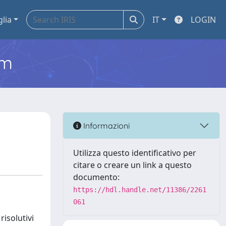
glia
IT
LOGIN
em
Informazioni
Utilizza questo identificativo per
citare o creare un link a questo
documento:
https://hdl.handle.net/11386/2261
061
risolutivi