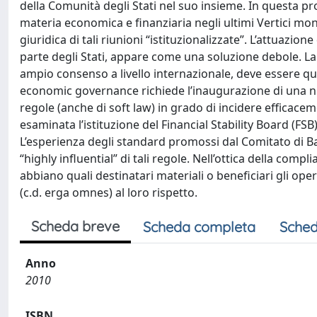
della Comunità degli Stati nel suo insieme. In questa pros
materia economica e finanziaria negli ultimi Vertici mo
giuridica di tali riunioni “istituzionalizzate”. L’attuazi
parte degli Stati, appare come una soluzione debole. La 
ampio consenso a livello internazionale, deve essere quin
economic governance richiede l’inaugurazione di una nuo
regole (anche di soft law) in grado di incidere efficacem
esaminata l’istituzione del Financial Stability Board (F
L’esperienza degli standard promossi dal Comitato di Ba
“highly influential” di tali regole. Nell’ottica della comp
abbiano quali destinatari materiali o beneficiari gli op
(c.d. erga omnes) al loro rispetto.
Scheda breve
Scheda completa
Sched
Anno
2010
ISBN