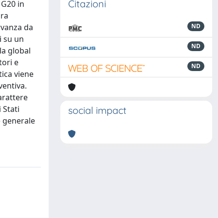
Citazioni
 G20 in
ura
ervanza da
ND
i su un
ND
la global
tori e
ND
tica viene
ventiva.
arattere
 Stati
social impact
e generale