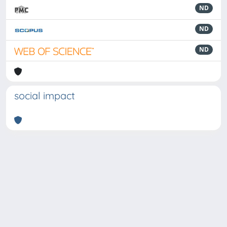
ND
ND
ND
social impact
Powered by
IRIS
-
about IRIS
-
Utilizzo dei cookie
-
Privacy
Copyright © 2026