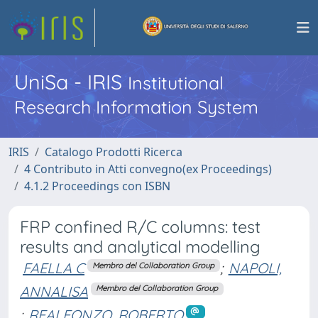
UniSa - IRIS
Institutional
Research Information System
IRIS
Catalogo Prodotti Ricerca
4 Contributo in Atti convegno(ex Proceedings)
4.1.2 Proceedings con ISBN
FRP confined R/C columns: test
results and analytical modelling
FAELLA C
;
NAPOLI,
Membro del Collaboration Group
ANNALISA
Membro del Collaboration Group
;
REALFONZO, ROBERTO