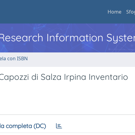
Home
Sfo
l Research Information Syst
ela con ISBN
Capozzi di Salza Irpina Inventario
a completa (DC)