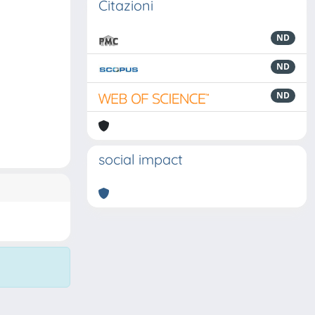
Citazioni
ND
ND
ND
social impact