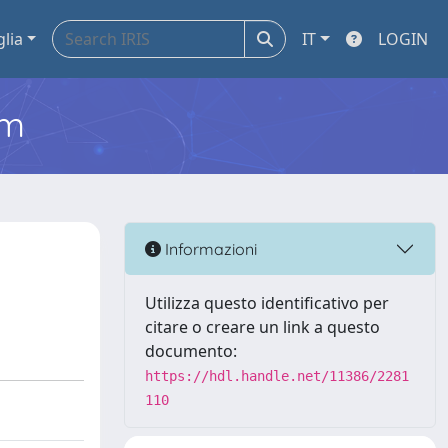
glia
IT
LOGIN
em
Informazioni
Utilizza questo identificativo per
citare o creare un link a questo
documento:
https://hdl.handle.net/11386/2281
110