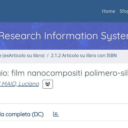
Home
Sfo
l Research Information Syst
 (exArticolo su libro)
2.1.2 Articolo su libro con ISBN
gio: film nanocompositi polimero-si
I MAIO, Luciano
a completa (DC)