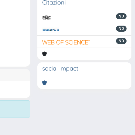
Citazioni
ND
ND
ND
social impact