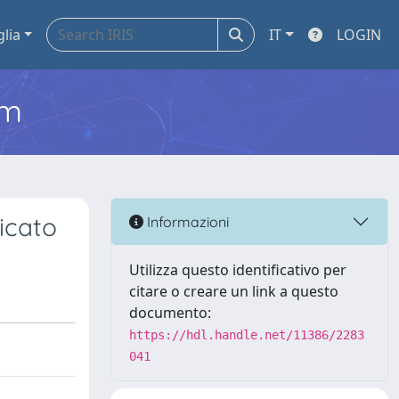
glia
IT
LOGIN
em
licato
Informazioni
Utilizza questo identificativo per
citare o creare un link a questo
documento:
https://hdl.handle.net/11386/2283
041