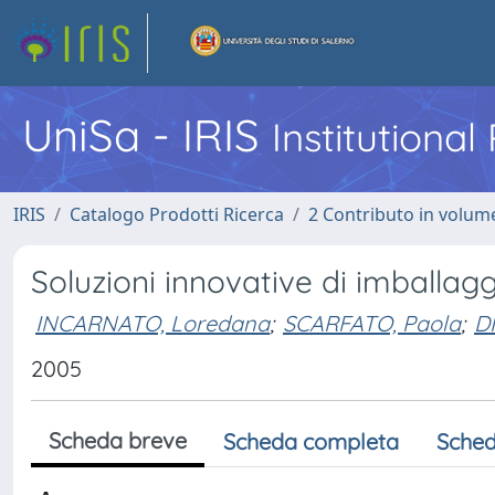
UniSa - IRIS
Institutiona
IRIS
Catalogo Prodotti Ricerca
2 Contributo in volume
Soluzioni innovative di imballag
INCARNATO, Loredana
;
SCARFATO, Paola
;
D
2005
Scheda breve
Scheda completa
Sched