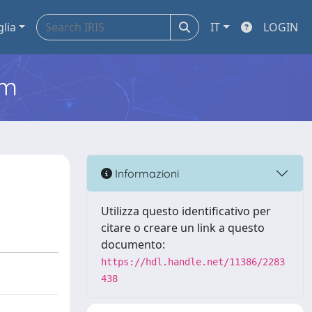
glia
IT
LOGIN
em
Informazioni
Utilizza questo identificativo per
citare o creare un link a questo
documento:
https://hdl.handle.net/11386/2283
438