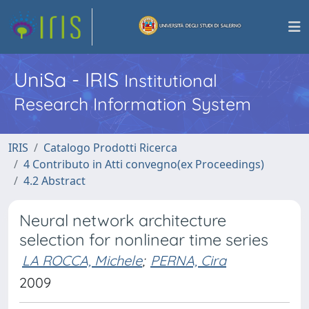
UniSa - IRIS
Institutional
Research Information System
IRIS
Catalogo Prodotti Ricerca
4 Contributo in Atti convegno(ex Proceedings)
4.2 Abstract
Neural network architecture
selection for nonlinear time series
LA ROCCA, Michele
;
PERNA, Cira
2009