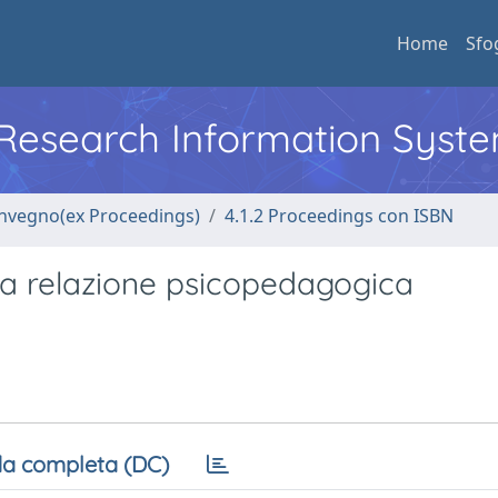
Home
Sfo
l Research Information Syst
convegno(ex Proceedings)
4.1.2 Proceedings con ISBN
lla relazione psicopedagogica
a completa (DC)