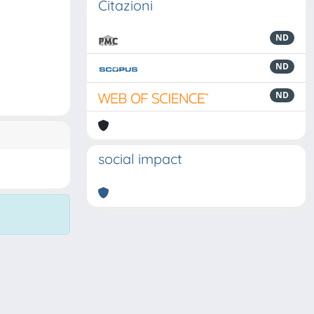
Citazioni
ND
ND
ND
social impact