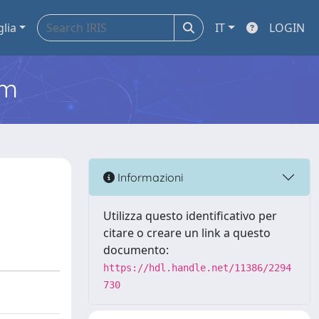
glia
IT
LOGIN
em
Informazioni
Utilizza questo identificativo per
citare o creare un link a questo
documento:
https://hdl.handle.net/11386/2294
730