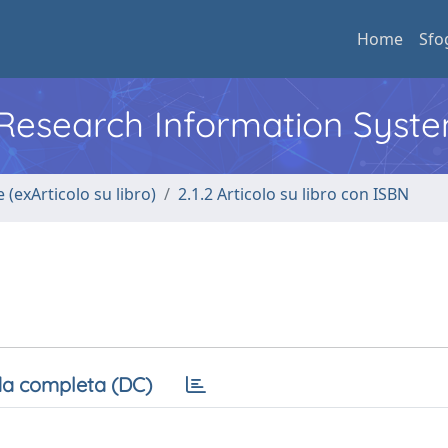
Home
Sfo
l Research Information Syst
 (exArticolo su libro)
2.1.2 Articolo su libro con ISBN
a completa (DC)