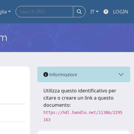
glia
IT
LOGIN
em
Informazioni
Utilizza questo identificativo per
citare o creare un link a questo
documento:
https://hdl.handle.net/11386/2295
163