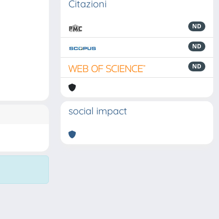
Citazioni
ND
ND
ND
social impact