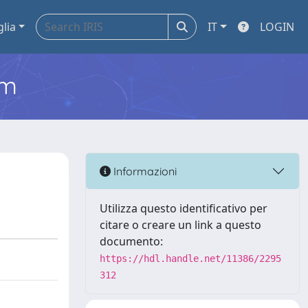
glia
IT
LOGIN
em
Informazioni
Utilizza questo identificativo per
citare o creare un link a questo
documento:
https://hdl.handle.net/11386/2295
312