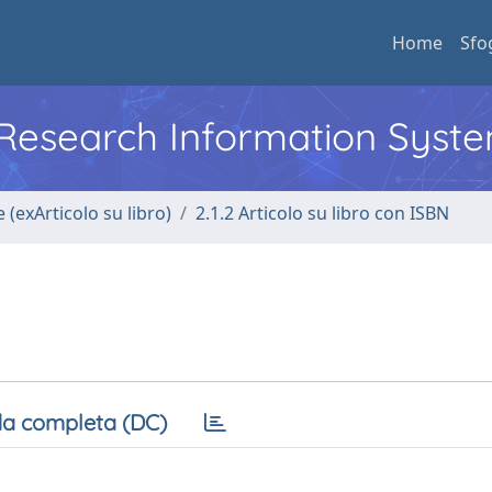
Home
Sfo
l Research Information Syst
 (exArticolo su libro)
2.1.2 Articolo su libro con ISBN
a completa (DC)