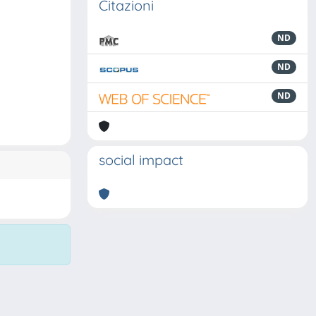
Citazioni
ND
ND
ND
social impact