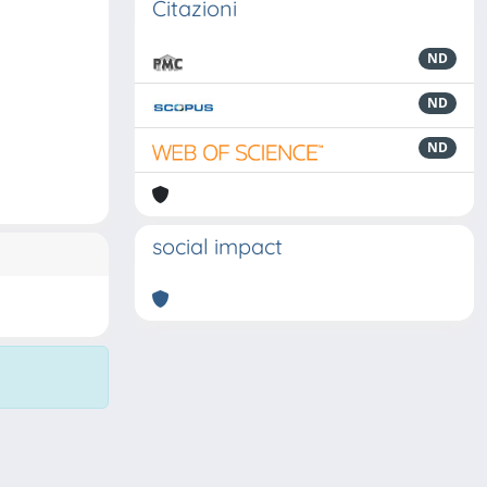
Citazioni
ND
ND
ND
social impact