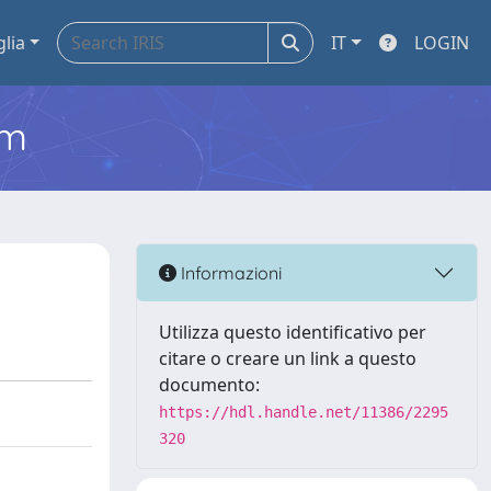
glia
IT
LOGIN
em
Informazioni
Utilizza questo identificativo per
citare o creare un link a questo
documento:
https://hdl.handle.net/11386/2295
320