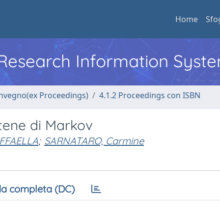
Home
Sfo
l Research Information Syst
convegno(ex Proceedings)
4.1.2 Proceedings con ISBN
atene di Markov
FFAELLA
;
SARNATARO, Carmine
a completa (DC)