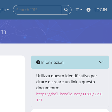
glia
IT
LOGIN
em
Informazioni
Utilizza questo identificativo per
citare o creare un link a questo
documento:
https://hdl.handle.net/11386/2296
137