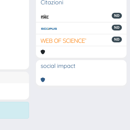
Citazioni
ND
ND
ND
social impact