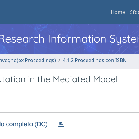
Home
Sfo
l Research Information Syst
convegno(ex Proceedings)
4.1.2 Proceedings con ISBN
tation in the Mediated Model
a completa (DC)