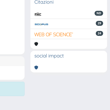
Citazioni
ND
29
24
social impact