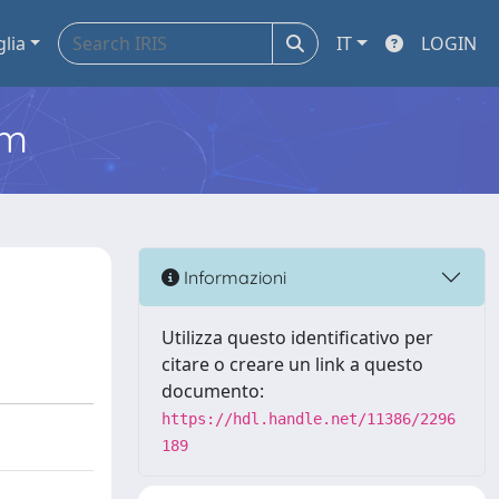
glia
IT
LOGIN
em
Informazioni
Utilizza questo identificativo per
citare o creare un link a questo
documento:
https://hdl.handle.net/11386/2296
189