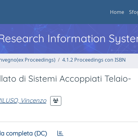
Home
Sfo
l Research Information Syst
convegno(ex Proceedings)
4.1.2 Proceedings con ISBN
lato di Sistemi Accoppiati Telaio-
ILUSO, Vincenzo
a completa (DC)