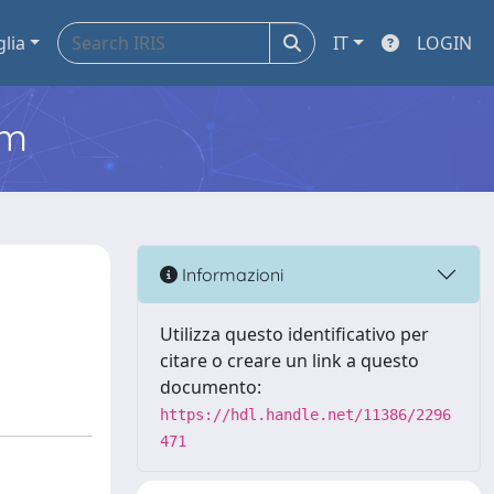
glia
IT
LOGIN
em
Informazioni
Utilizza questo identificativo per
citare o creare un link a questo
documento:
https://hdl.handle.net/11386/2296
471