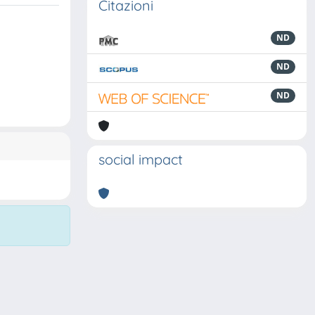
Citazioni
ND
ND
ND
social impact