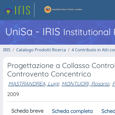
UniSa - IRIS
Institutiona
IRIS
Catalogo Prodotti Ricerca
4 Contributo in Atti 
Progettazione a Collasso Control
Controvento Concentrico
MASTRANDREA, Luigi
;
MONTUORI, Rosario
;
P
2009
Scheda breve
Scheda completa
Sched