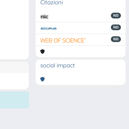
Citazioni
ND
ND
ND
social impact