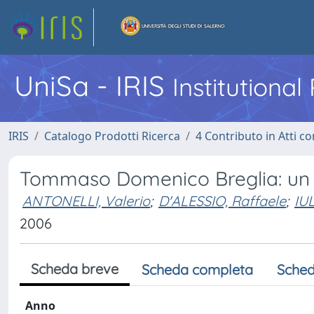
UniSa - IRIS
Institutiona
IRIS
Catalogo Prodotti Ricerca
4 Contributo in Atti 
Tommaso Domenico Breglia: un p
ANTONELLI, Valerio
;
D'ALESSIO, Raffaele
;
IU
2006
Scheda breve
Scheda completa
Sched
Anno