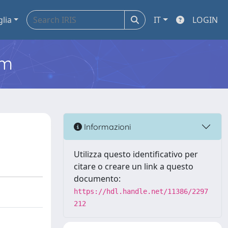
glia
IT
LOGIN
em
Informazioni
Utilizza questo identificativo per
citare o creare un link a questo
documento:
https://hdl.handle.net/11386/2297
212