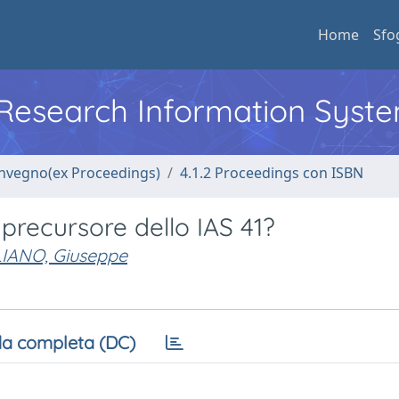
Home
Sfo
l Research Information Syst
convegno(ex Proceedings)
4.1.2 Proceedings con ISBN
recursore dello IAS 41?
LIANO, Giuseppe
a completa (DC)