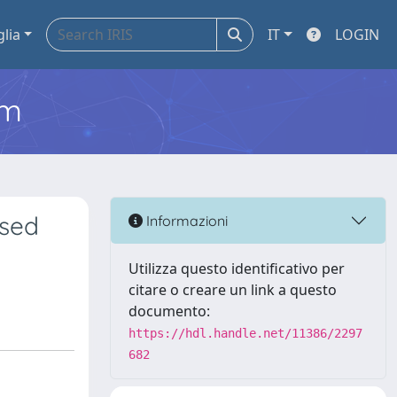
glia
IT
LOGIN
em
used
Informazioni
Utilizza questo identificativo per
citare o creare un link a questo
documento:
https://hdl.handle.net/11386/2297
682