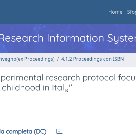
Home
Sfo
l Research Information Syst
convegno(ex Proceedings)
4.1.2 Proceedings con ISBN
xperimental research protocol foc
childhood in Italy"
a completa (DC)