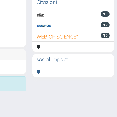
Citazioni
ND
ND
ND
social impact