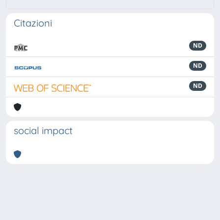
Citazioni
ND
ND
ND
social impact