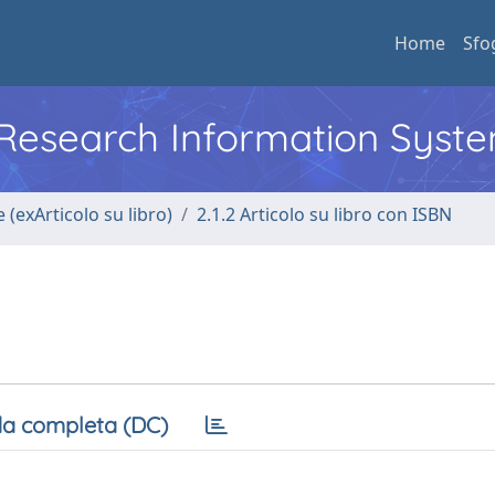
Home
Sfo
l Research Information Syst
 (exArticolo su libro)
2.1.2 Articolo su libro con ISBN
a completa (DC)