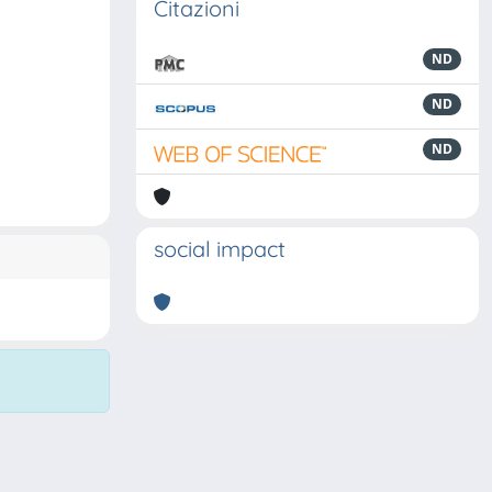
Citazioni
ND
ND
ND
social impact