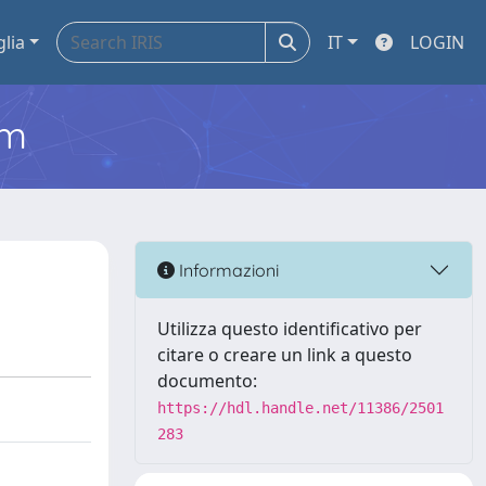
glia
IT
LOGIN
em
Informazioni
Utilizza questo identificativo per
citare o creare un link a questo
documento:
https://hdl.handle.net/11386/2501
283