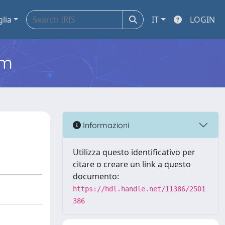
glia
IT
LOGIN
em
Informazioni
Utilizza questo identificativo per
citare o creare un link a questo
documento:
https://hdl.handle.net/11386/2501
386