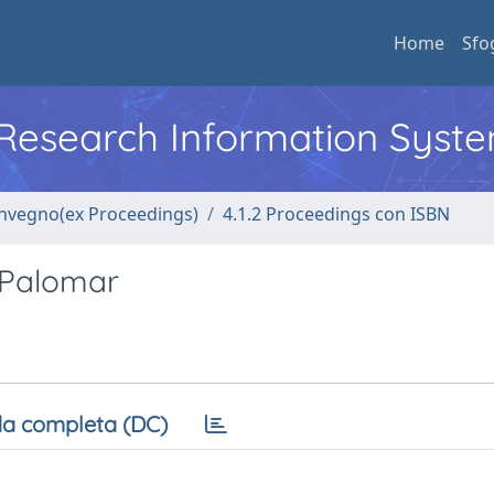
Home
Sfo
l Research Information Syst
convegno(ex Proceedings)
4.1.2 Proceedings con ISBN
r Palomar
a completa (DC)