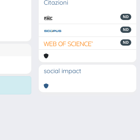
Citazioni
ND
ND
ND
social impact