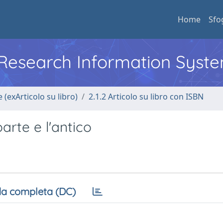
Home
Sfo
l Research Information Syst
 (exArticolo su libro)
2.1.2 Articolo su libro con ISBN
arte e l'antico
a completa (DC)