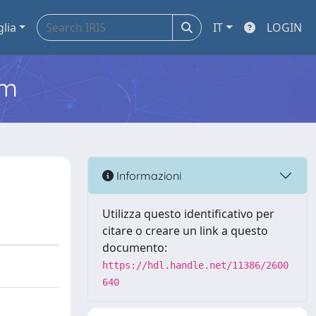
glia
IT
LOGIN
em
Informazioni
Utilizza questo identificativo per
citare o creare un link a questo
documento:
https://hdl.handle.net/11386/2600
640