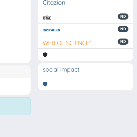
Citazioni
ND
ND
ND
social impact