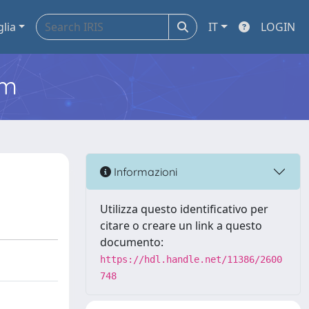
glia
IT
LOGIN
em
Informazioni
Utilizza questo identificativo per
citare o creare un link a questo
documento:
https://hdl.handle.net/11386/2600
748