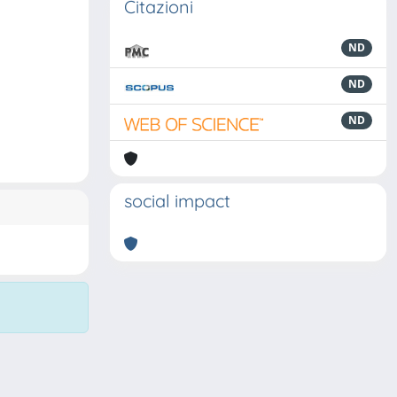
Citazioni
ND
ND
ND
social impact