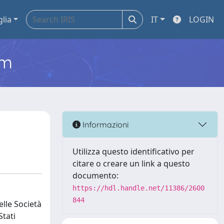
glia
IT
LOGIN
em
Informazioni
Utilizza questo identificativo per
citare o creare un link a questo
documento:
https://hdl.handle.net/11386/2600
844
elle Società
Stati