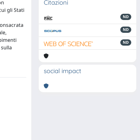
Citazioni
on
ui gli Stati
ND
 consacrata
ND
le,
mpimenti
ND
 sulla
social impact