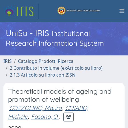
UniSa - IRIS
Institutional
Research Information System
IRIS
Catalogo Prodotti Ricerca
2 Contributo in volume (exArticolo su libro)
2.1.3 Articolo su libro con ISSN
Theoretical models of ageing and
promotion of wellbeing
COZZOLINO, Mauro
;
CESARO,
Michele
;
Fasano, O.
;