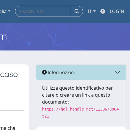
glia
IT
LOGIN
em
l caso
Informazioni
Utilizza questo identificativo per
citare o creare un link a questo
documento:
https://hdl.handle.net/11386/3004
521
erna che