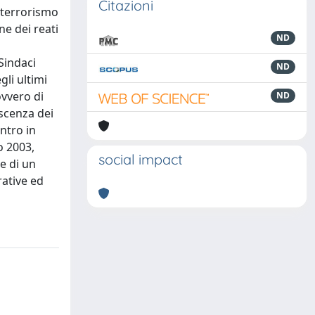
Citazioni
 terrorismo
ne dei reati
ND
 Sindaci
ND
gli ultimi
ovvero di
ND
oscenza dei
ntro in
o 2003,
social impact
ne di un
rative ed